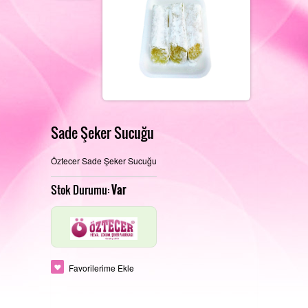
REFERANSLARIMIZ
FOTOĞRAF GALERISI
Sade Şeker Sucuğu
Öztecer Sade Şeker Sucuğu
PERAKENDE SATIŞ MAĞAZAMIZ
İLETIŞIM
Stok Durumu:
Var
ÜRETIM ALANLARIMIZ
Favorilerime Ekle