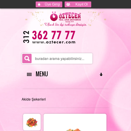
Üye Girişi
Kayıt Ol
MENU
ANASAYFA
Akide Şekerleri
HAKKIMIZDA