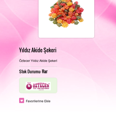
REFERANSLARIMIZ
FOTOĞRAF GALERISI
Yıldız Akide Şekeri
Öztecer Yıldız Akide Şekeri
PERAKENDE SATIŞ MAĞAZAMIZ
İLETIŞIM
Stok Durumu:
Var
ÜRETIM ALANLARIMIZ
Favorilerime Ekle