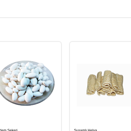
dem Şekeri
Susamlı Helva