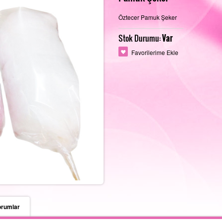
Öztecer Pamuk Şeker
Stok Durumu:
Var
Favorilerime Ekle
orumlar